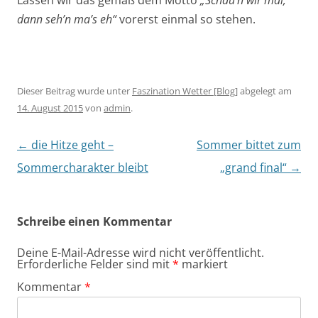
Lassen wir das gemäß dem Motto
„Schau’n wir mal,
dann seh’n ma’s eh“
vorerst einmal so stehen.
Dieser Beitrag wurde unter
Faszination Wetter [Blog]
abgelegt am
14. August 2015
von
admin
.
Artikel-Navigation
←
die Hitze geht –
Sommer bittet zum
Sommercharakter bleibt
„grand final“
→
Schreibe einen Kommentar
Deine E-Mail-Adresse wird nicht veröffentlicht.
Erforderliche Felder sind mit
*
markiert
Kommentar
*