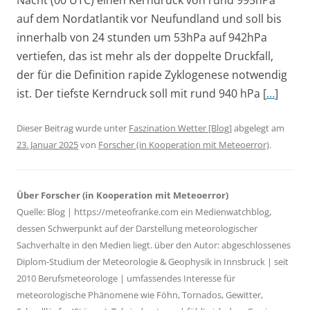
Nacht (00 UTC) einen Kerndruck von rund 995hPa
auf dem Nordatlantik vor Neufundland und soll bis
innerhalb von 24 stunden um 53hPa auf 942hPa
vertiefen, das ist mehr als der doppelte Druckfall,
der für die Definition rapide Zyklogenese notwendig
ist. Der tiefste Kerndruck soll mit rund 940 hPa [
…
]
Dieser Beitrag wurde unter
Faszination Wetter [Blog]
abgelegt am
23. Januar 2025
von
Forscher (in Kooperation mit Meteoerror)
.
Über Forscher (in Kooperation mit Meteoerror)
Quelle: Blog | https://meteofranke.com ein Medienwatchblog,
dessen Schwerpunkt auf der Darstellung meteorologischer
Sachverhalte in den Medien liegt. über den Autor: abgeschlossenes
Diplom-Studium der Meteorologie & Geophysik in Innsbruck | seit
2010 Berufsmeteorologe | umfassendes Interesse für
meteorologische Phänomene wie Föhn, Tornados, Gewitter,