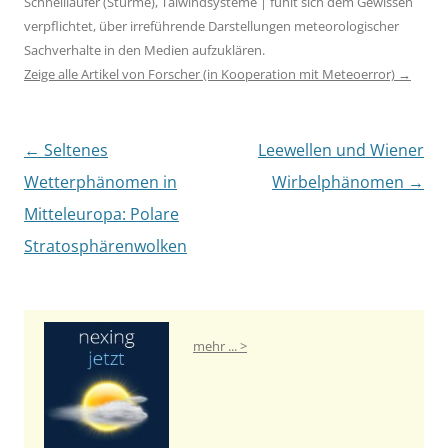
Schnellläufer (Stürme), Talwindsysteme | fühlt sich dem Gewissen
verpflichtet, über irreführende Darstellungen meteorologischer
Sachverhalte in den Medien aufzuklären.
Zeige alle Artikel von Forscher (in Kooperation mit Meteoerror)
→
Artikel-Navigation
←
Seltenes
Leewellen und Wiener
Wetterphänomen in
Wirbelphänomen
→
Mitteleuropa: Polare
Stratosphärenwolken
mehr ... >