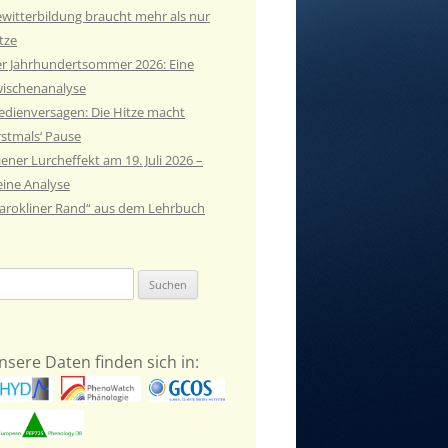
witterbildung braucht mehr als nur
tze
r Jahrhundertsommer 2026: Eine
ischenanalyse
dienversagen: Die Hitze macht
rstmals‘ Pause
ener Lurcheffekt am 19. Juli 2026 –
eine Analyse
arokliner Rand“ aus dem Lehrbuch
chen
ch:
nsere Daten finden sich in: