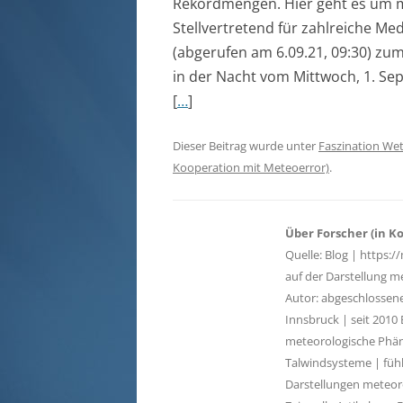
Rekordmengen. Hier geht es um m
Stellvertretend für zahlreiche Me
(abgerufen am 6.09.21, 09:30) z
in der Nacht vom Mittwoch, 1. Se
[
…
]
Dieser Beitrag wurde unter
Faszination Wet
Kooperation mit Meteoerror)
.
Über Forscher (in K
Quelle: Blog | https
auf der Darstellung m
Autor: abgeschlossen
Innsbruck | seit 2010
meteorologische Phän
Talwindsysteme | fühl
Darstellungen meteoro