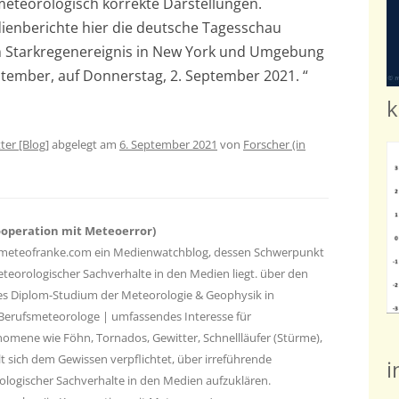
eteorologisch korrekte Darstellungen.
dienberichte hier die deutsche Tagesschau
um Starkregenereignis in New York und Umgebung
ptember, auf Donnerstag, 2. September 2021. “
k
ter [Blog]
abgelegt am
6. September 2021
von
Forscher (in
ooperation mit Meteoerror)
://meteofranke.com ein Medienwatchblog, dessen Schwerpunkt
eteorologischer Sachverhalte in den Medien liegt. über den
es Diplom-Studium der Meteorologie & Geophysik in
 Berufsmeteorologe | umfassendes Interesse für
omene wie Föhn, Tornados, Gewitter, Schnellläufer (Stürme),
t sich dem Gewissen verpflichtet, über irreführende
i
logischer Sachverhalte in den Medien aufzuklären.