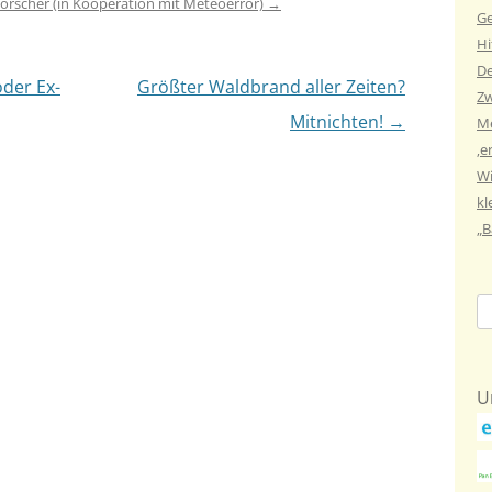
 Forscher (in Kooperation mit Meteoerror)
→
Ge
Hi
De
der Ex-
Größter Waldbrand aller Zeiten?
Zw
Mitnichten!
→
Me
‚e
Wi
kl
„B
Su
na
U