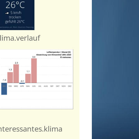
lima.verlauf
nteressantes.klima