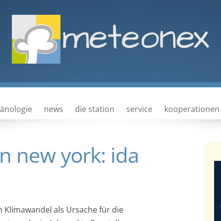
Zum Inhalt springen
änologie
news
die station
service
kooperationen
n new york: ida
am Klimawandel als Ursache für die