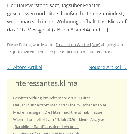
Der Hausverstand sagt, tagsüber Fenster
geschlossen und Hitze draußen halten – zumindest,
wenn man sich in der Wohnung aufhält. Der Blick auf
das CO2-Messgerät (z.B. ein Aranet4) und [
…
]
Dieser Beitrag wurde unter
Faszination Wetter [Blog]
abgelegt am
25. Juni 2026
von
Forscher (in Kooperation mit Meteoerror)
.
Artikel-Navigation
←
Ältere Artikel
Neuere Artikel
→
interessantes.klima
Gewitterbildung braucht mehr als nur Hitze
Der Jahrhundertsommer 2026: Eine Zwischenanalyse
Medienversagen: Die Hitze macht ‚erstmals‘ Pause
Wiener Lurcheffekt am 19. Juli 2026 – kleine Analyse
„Barokliner Rand“ aus dem Lehrbuch
Richtiges Lüften bei Hitze in der Stadt