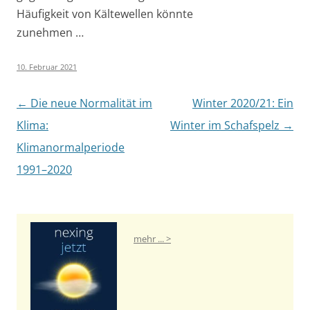
Häufigkeit von Kältewellen könnte
zunehmen …
10. Februar 2021
Artikel-Navigation
←
Die neue Normalität im
Winter 2020/21: Ein
Klima:
Winter im Schafspelz
→
Klimanormalperiode
1991–2020
mehr ... >