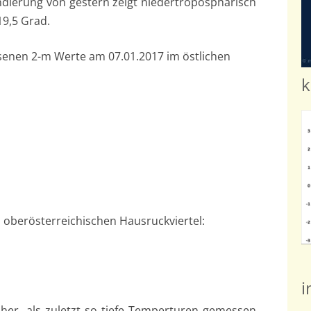
ondierung von gestern zeigt niedertroposphärisch
19,5 Grad.
enen 2-m Werte am 07.01.2017 im östlichen
k
im oberösterreichischen Hausruckviertel:
i
 her, als zuletzt so tiefe Temperturen gemessen