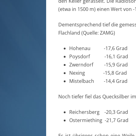
den Keller gerasselt. Die Radios
(etwa in 1500 m) einen Wert von -
Dementsprechend tief die gemess
Flachland (Quelle: ZAMG)
Hohenau -17,6 Grad
Poysdorf -16,1 Grad
Zwerndorf -15,9 Grad
Nexing -15,8 Grad
Mistelbach -14,4 Grad
Noch tiefer fiel das Quecksilber 
Reichersberg -20,3 Grad
Ostermiething -21,7 Grad
Es ist übrigens schon eine Weile