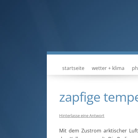
startseite
wetter + klima
ph
zapfige temp
Hinterlasse eine Antwort
Mit dem Zustrom arktischer Luf