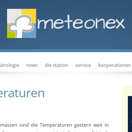
Zum Inhalt springen
änologie
news
die station
service
kooperationen
eraturen
tmassen sind die Temperaturen gestern weit in