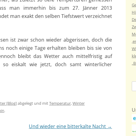
Ge
uss man immerhin bis zum 27. Jänner 2013
Hi
ndet man exakt den selben Tiefstwert verzeichnet
De
Zw
Me
sen ist zwar schon wieder abgerissen, doch die
‚e
ns noch einige Tage erhalten bleiben bis sie von
Wi
ennoch bleibt das Wetter auch mittelfristig auf
kl
„B
 so eiskalt wie jetzt, doch samt winterlicher
Su
na
ter [Blog]
abgelegt und mit
Temperatur
,
Winter
U
in
.
Und wieder eine bitterkalte Nacht
→