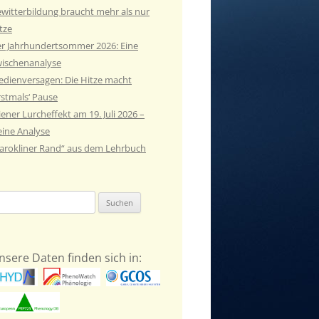
witterbildung braucht mehr als nur
tze
r Jahrhundertsommer 2026: Eine
ischenanalyse
dienversagen: Die Hitze macht
rstmals‘ Pause
ener Lurcheffekt am 19. Juli 2026 –
eine Analyse
arokliner Rand“ aus dem Lehrbuch
chen
ch:
nsere Daten finden sich in: