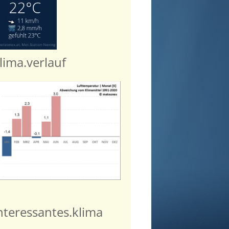
lima.verlauf
nteressantes.klima