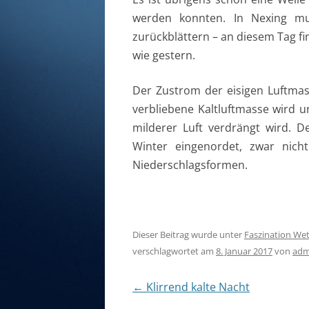
werden konnten. In Nexing m
zurückblättern – an diesem Tag fi
wie gestern.
Der Zustrom der eisigen Luftmas
verbliebene Kaltluftmasse wird u
milderer Luft verdrängt wird. D
Winter eingenordet, zwar nicht
Niederschlagsformen.
Dieser Beitrag wurde unter
Faszination Wet
verschlagwortet am
8. Januar 2017
von
adm
Artikel-Navigation
←
Klirrend kalte Nacht